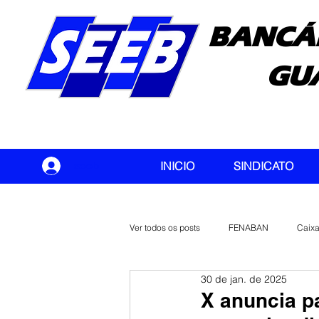
BANCÁ
GU
seeb
INICIO
SINDICATO
Ver todos os posts
FENABAN
Caix
30 de jan. de 2025
Banco do Brasil
CONTEC
X anuncia p