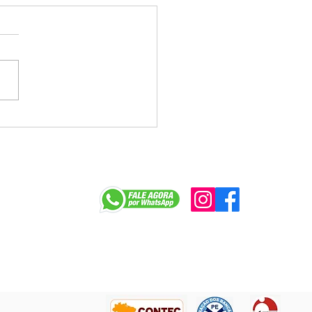
a tenta jogar déficit do
e Caixa no colo dos
egados e enfrenta
ição na mesa
r