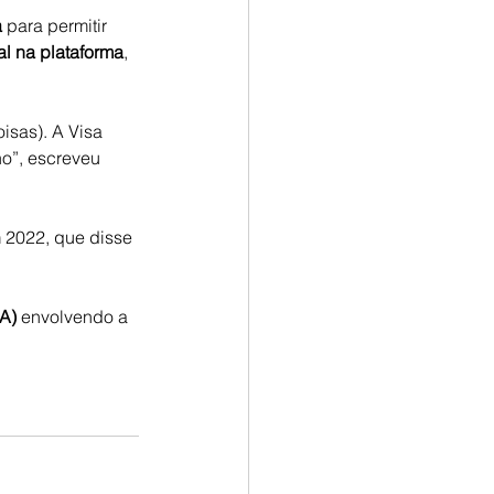
a
 para permitir 
al na plataforma
, 
isas). A Visa 
o”, escreveu 
 2022, que disse 
IA)
 envolvendo a 