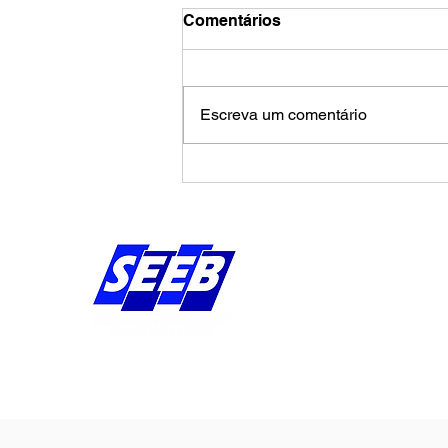
Comentários
Escreva um comentário
Calendário de agosto
pressiona Banco da
Amazônia por avanços na
campanha salarial
Endereço:
Av Bernardo Vieira d
Piedade, Jaboatão 
Pernambuco - Brasil
CEP: 54.410-010