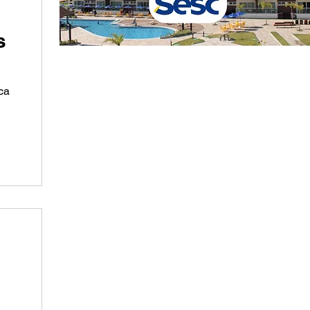
s
ca
s