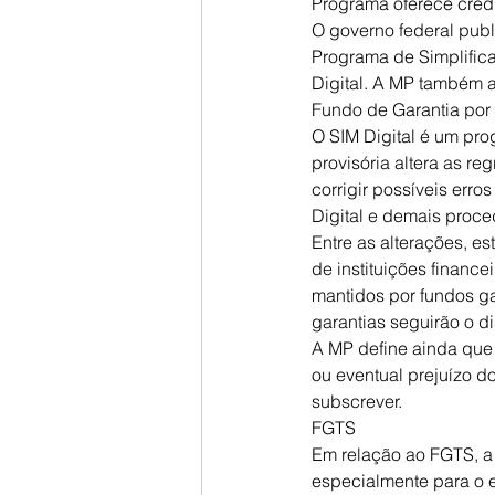
Programa oferece créd
O governo federal publ
Programa de Simplific
Digital. A MP também a
Fundo de Garantia por
O SIM Digital é um pro
provisória altera as re
corrigir possíveis erro
Digital e demais proced
Entre as alterações, e
de instituições finance
mantidos por fundos ga
garantias seguirão o d
A MP define ainda que 
ou eventual prejuízo do
subscrever.
FGTS
Em relação ao FGTS, a 
especialmente para o 