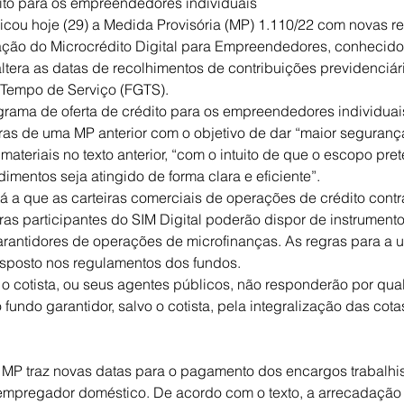
ito para os empreendedores individuais
icou hoje (29) a Medida Provisória (MP) 1.110/22 com novas re
ação do Microcrédito Digital para Empreendedores, conhecid
ltera as datas de recolhimentos de contribuições previdenciár
 Tempo de Serviço (FGTS).
grama de oferta de crédito para os empreendedores individuai
gras de uma MP anterior com o objetivo de dar “maior segurança
s materiais no texto anterior, “com o intuito de que o escopo pr
imentos seja atingido de forma clara e eficiente”.
stá a que as carteiras comerciais de operações de crédito cont
iras participantes do SIM Digital poderão dispor de instrumento
rantidores de operações de microfinanças. As regras para a ut
isposto nos regulamentos dos fundos.
o cotista, ou seus agentes públicos, não responderão por qua
 fundo garantidor, salvo o cotista, pela integralização das cota
MP traz novas datas para o pagamento dos encargos trabalhis
empregador doméstico. De acordo com o texto, a arrecadação