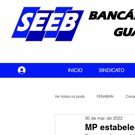
BANCÁ
GU
seeb
INICIO
SINDICATO
Ver todos os posts
FENABAN
Caix
30 de mar. de 2022
Banco do Brasil
CONTEC
MP estabele