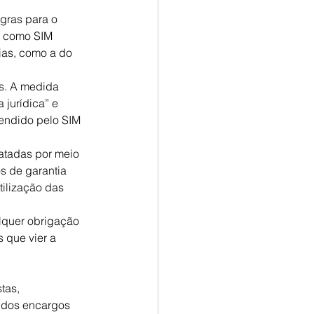
gras para o 
o como SIM 
ias, como a do 
s. A medida 
 jurídica” e 
etendido pelo SIM 
ratadas por meio 
s de garantia 
ilização das 
lquer obrigação 
s que vier a 
tas, 
 dos encargos 