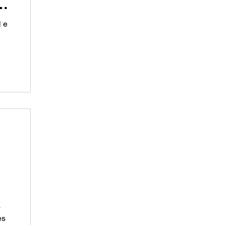
a
 e
s
es