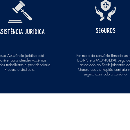
SEGUROS
SSISTÊNCIA JURÍDICA
ssa Assistência Jurídica está
Por meio do convênio firmado ent
ponível para atender você nas
UGT-PE e a MONGERAL Seguros
as trabalhistas e previdênciaria.
associado ao Seeb Jaboatão do
Procure o sindicato.
Gurararapes e Região contrata s
seguro com todo o conforto.
Contatos:
e Melo 3462 , 7º Andar, Sala 703,
Email:
seeb@bancariosjaboatao.org.b
Fone: 81 3468-8316
dos Guararapes-PE
Whatsapp:
81 3468-8316