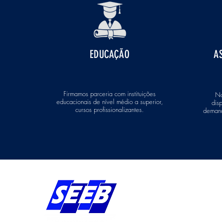
EDUCAÇÃO
A
Firmamos parceria com instituições
No
educacionais de nível médio a superior,
dis
cursos profissionalizantes.
demand
Endereço:
Av Bernardo Vieira d
Piedade, Jaboatão 
Pernambuco - Brasil