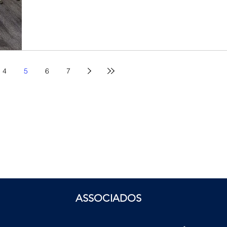
4
5
6
7
ASSOCIADOS