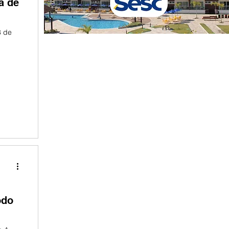
a de
8 de
odo