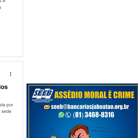
s A
u
dos
ada por
a sede