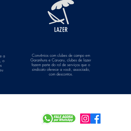
LAZER
Convênios com clubes de campo em
re a
Garanhuns e Caruaru, clubes de lazer
, o
fazem parte do rol de serviços que o
s
sindicato oferece a você, associado,
eu
com descontos.
r